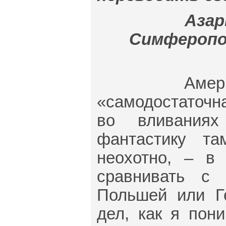
Азар
Симферополь
Американск
«самодостаточн
во вливания
фантастику т
неохотно, – в
сравнивать с 
Польшей или Г
дел, как я пон