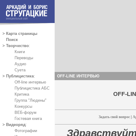
>
Карта страницы
Поиск
>
Творчество
:
Книги
Переводы
Аудио
Суета
OFF-LINE ИНТЕРВЬЮ
>
Публицистика
:
Off-line интервью
Публицистика АБС
OFF-LI
Критика
Группа "Людены"
Конкурсы
ВЕБ-форум
Задать свой вопрос
|
А
Гостевая книга
>
Видеоряд
:
Здравству
Фотографии