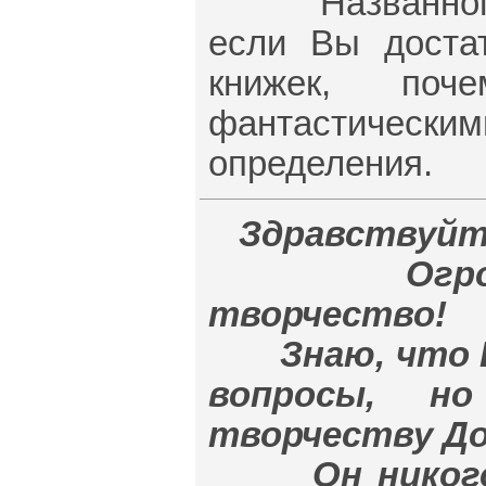
Названного пи
если Вы достат
книжек, по
фантастически
определения.
Здравствуйт
Огромное 
творчество!
Знаю, что Вы
вопросы, н
творчеству Д
Он никого ни