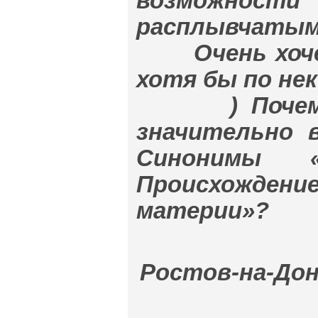
возможнос
расплывчатыми
Очень хочет
хотя бы по не
) Почему «
значительно 
Синонимы «н
Происхождение
материи»?
Ростов-на-Дону,