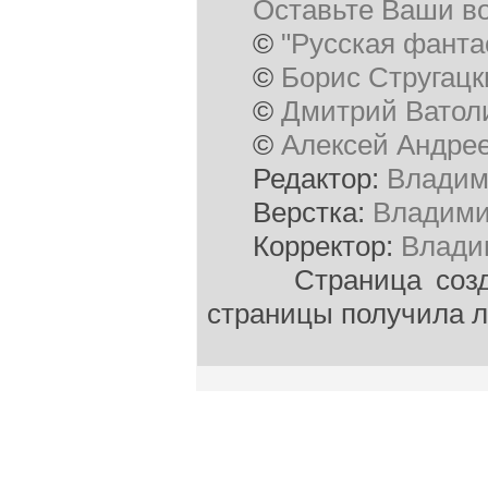
Оставьте Ваши в
©
"Русская фанта
©
Борис Стругацк
©
Дмитрий Ватол
©
Алексей Андре
Редактор:
Владим
Верстка:
Владими
Корректор:
Влади
Страница создана
страницы получила л