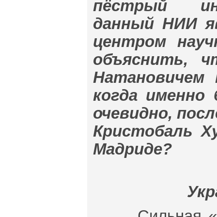
пёстрый ин
данный НИИ я
центром науч
объяснить, ч
Натановичем 
когда именно
очевидно, пос
Кристобаль Ху
Мадриде?
Укр
Сильная «зас