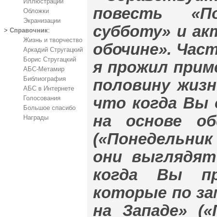
Иллюстрации
повесть «П
Обложки
Экранизации
субботу» и ак
>
Справочник
:
Жизнь и творчество
обочине». Час
Аркадий Стругацкий
Борис Стругацкий
я прожил прим
АБС-Метамир
Библиография
половину жизн
АБС в Интернете
что когда Вы 
Голосования
Большое спасибо
на основе о
Награды
(«Понедельник
они выглядят
когда Вы пр
которые по за
на Западе» («