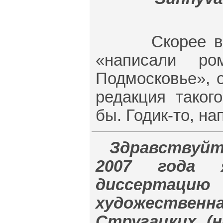
Скорее всего
«написали р
Подмосковье», 
редакция таког
бы. Годик-то, на
Здравствуйт
2007 года 
диссерта
художествен
Стругацких (