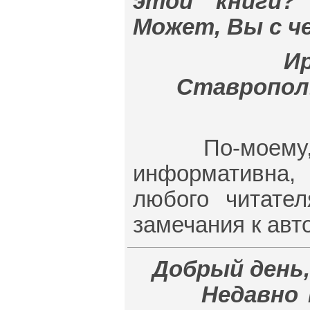
этой книги?
Может, Вы с ч
Ир
Ставрополь,
По-моему, кн
информативна,
любого читате
замечания к авто
Добрый день,
Недавно про