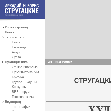
>
Карта страницы
Поиск
>
Творчество
:
Книги
Переводы
Аудио
Суета
БИБЛИОГРАФИЯ
>
Публицистика
:
Off-line интервью
Публицистика АБС
Критика
СТРУГАЦК
Группа "Людены"
Конкурсы
ВЕБ-форум
Гостевая книга
>
Видеоряд
:
ХУ
Фотографии