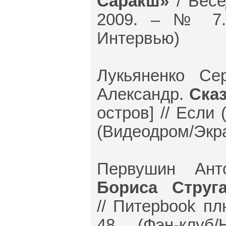
Саракш»
/ Бесе
2009. – № 7. 
Интервью)
Лукьяненко Се
Александр.
Сказ
остров] // Если 
(Видеодром/Экр
Первушин Ан
Бориса Струг
// Питерbook пл
48. – (Фэн-клуб/