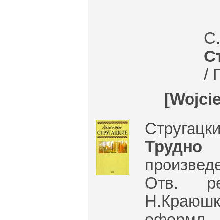
С.
С
/ 
[Wojci
Стругацк
Трудн
произведе
Отв. р
Н.Краюшк
оформл.