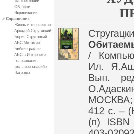
Иллюстрации
Обложки
П
Экранизации
>
Справочник
:
Жизнь и творчество
Стругацк
Аркадий Стругацкий
Борис Стругацкий
Обитаем
АБС-Метамир
Библиография
/ Компью
АБС в Интернете
Голосования
Ил. Я.Аш
Большое спасибо
Награды
Вып. ре
О.Адаски
МОСКВА; С
412 с. – 
(п) ISBN 
403-02092