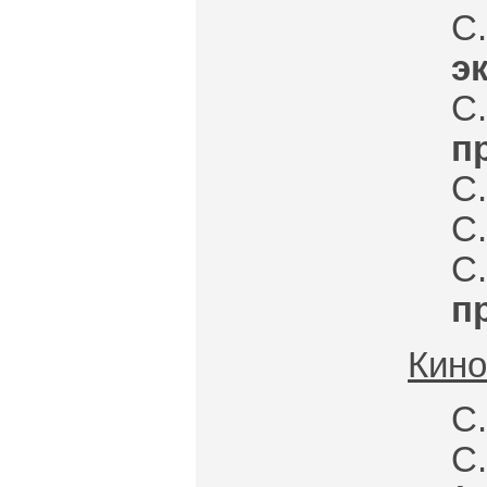
э
С
п
С.
С.
п
Кино
С.
С