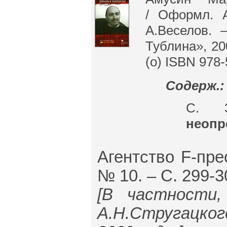
/ Оформл. А
А.Веселов. 
Тублина», 200
(о) ISBN 978-
Содерж.:
С. 
неопр
Агентство F-пре
№ 10. – С. 299-3
[В частности
А.Н.Стругацко