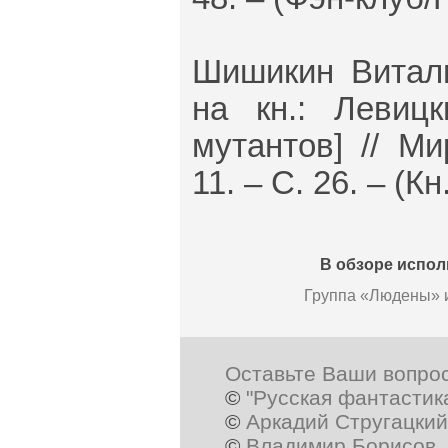
Шишикин Витал
на кн.: Левиц
мутантов] // М
11. – С. 26. – (К
В обзоре испо
Группа «Людены» и
Оставьте Ваши вопро
©
"Русская фантастик
©
Аркадий Стругацкий
©
Владимир Борисов
,