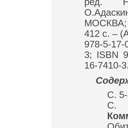
ред. Н
О.Адаски
МОСКВА; С
412 с. – (
978-5-17-
3; ISBN 9
16-7410-3
Содерж
С. 5
С. 
Ком
Обит