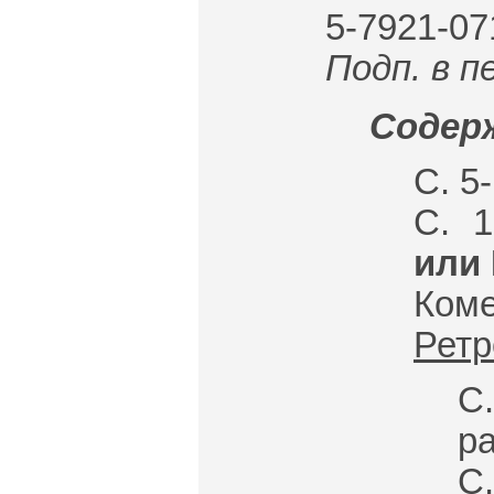
5-7921-07
Подп. в п
Содерж
С. 5
С. 
или
Коме
Ретр
С
р
С.