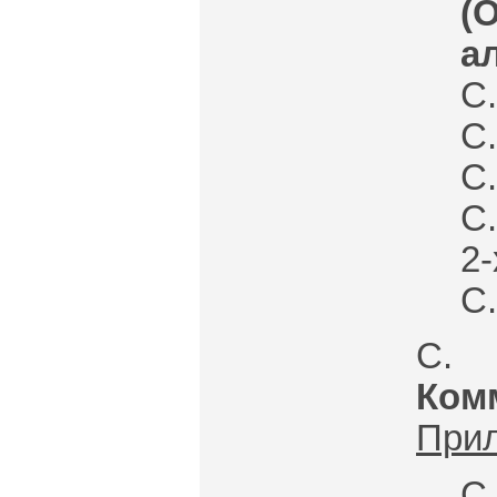
(
а
С.
С.
С.
С
2-
С.
С. 
Ком
При
С