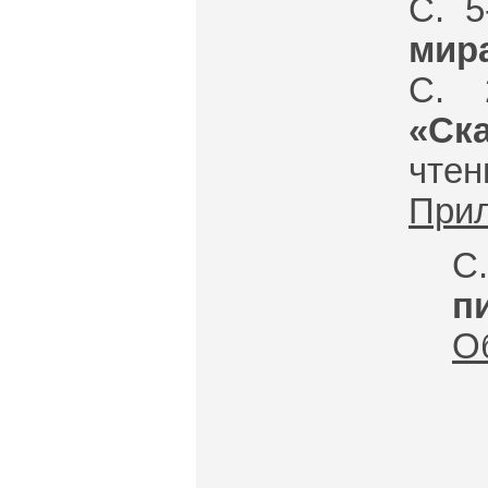
С. 5
мира
С. 
«Ска
чте
При
С
п
О