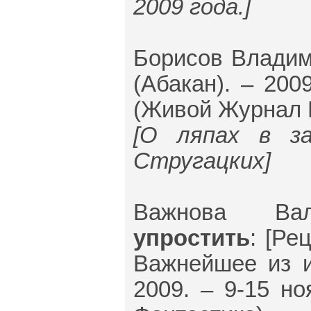
2009 года.]
Борисов Влади
(Абакан). – 200
(Живой Журнал 
[О ляпах в з
Стругацких]
Важнова В
упростить
: [Ре
Важнейшее из ис
2009. – 9-15 но