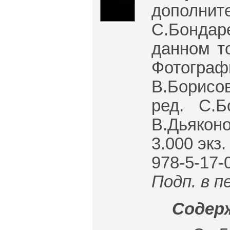
дополн
С.Бондаре
данном т
Фотогра
В.Борисов
ред. С.Б
В.Дьякон
3.000 экз
978-5-17-
Подп. в п
Содерж