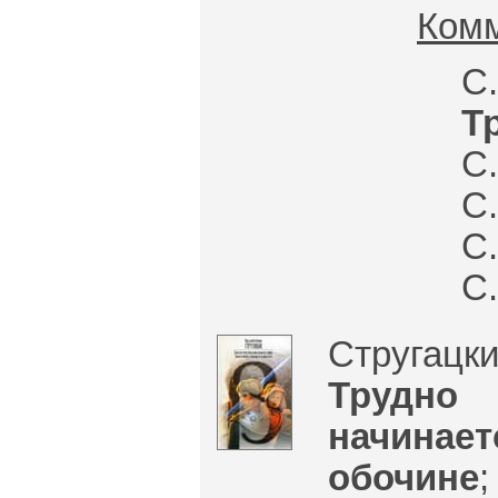
Ком
С
Т
С.
С.
С.
С.
Стругацк
Трудно
начинае
обочине