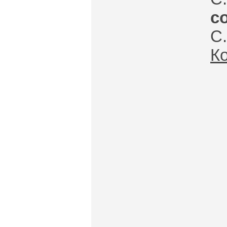
с
С.
К