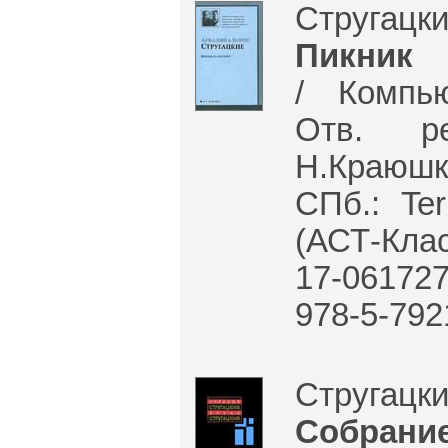
Стругацк
Пикник 
/ Компь
Отв. р
Н.Краюшк
СПб.: Ter
(АСТ-Клас
17-061727
978-5-792
Стругацк
Собрани