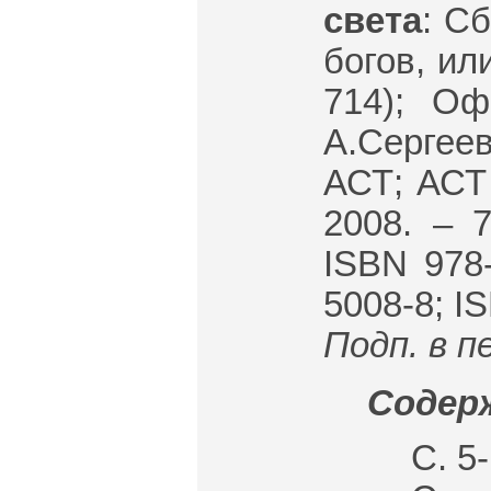
света
: С
богов, ил
714); Оф
А.Сергеев
АСТ; АСТ 
2008. – 7
ISBN 978-
5008-8; I
Подп. в пе
Содерж
С. 5