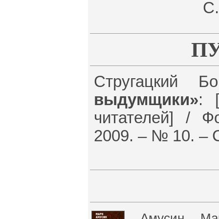
С.
П
Стругацкий Б
выдумщики»
: 
читателей] / Ф
2009. – № 10. – 
Амусин М