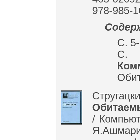
978-985-1
Содерж
С. 5
С. 
Ком
Обит
Стругацк
Обитаем
/ Компью
Я.Ашмари