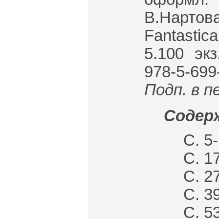
В.Нартов
Fantastic
5.100 экз
978-5-699
Подп. в п
Содерж
С. 5
С. 1
С. 2
С. 3
С. 5