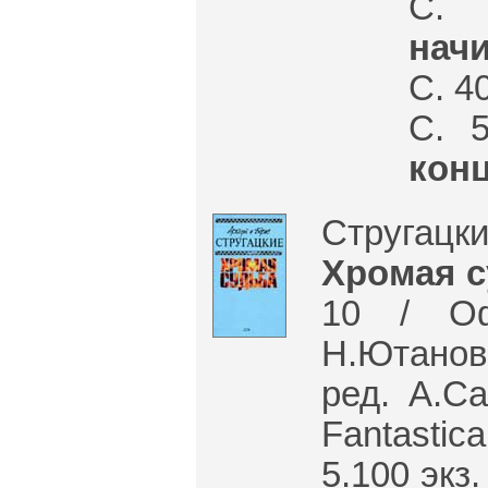
С.
начи
С. 4
С. 
конц
Стругацк
Хромая с
10 / Оф
Н.Ютанов;
ред. А.Са
Fantastic
5.100 экз