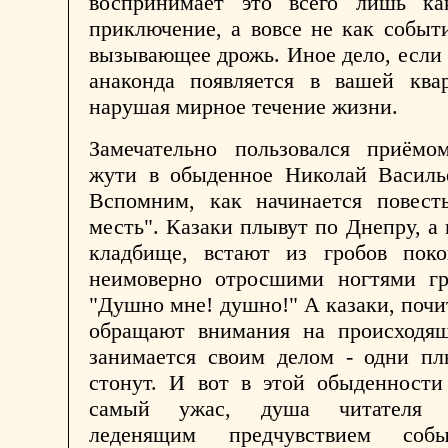
воспринимает это всего лишь ка
приключение, а вовсе не как событ
вызывающее дрожь. Иное дело, если 
анаконда появляется в вашей квар
нарушая мирное течение жизни.
Замечательно пользовался приёмо
жути в обыденное Николай Василье
Вспомним, как начинается повест
месть". Казаки плывут по Днепру, а 
кладбище, встают из гробов поко
неимоверно отросшими ногтями гру
"Душно мне! душно!" А казаки, почит
обращают внимания на происходя
занимается своим делом - одни пл
стонут. И вот в этой обыденности
самый ужас, душа читателя н
леденящим предчувствием соб