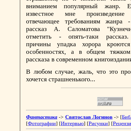
вниманием популярный жанр. Ед
известное мне произведение
отвечающее требованиям жанра 
рассказ А. Саломатова "Кузнеч
отметить - опять-таки рассказ
причины упадка хорора кроютс
особенностях, а в общем тяжко
рассказа в современном книгоиздани
В любом случае, жаль, что это пр
хочется страшненького...
Фантастика
->
Святослав Логинов
-> [
Биб
[
Фотографии
] [
Интервью
] [
Рисунки
] [
Реценз