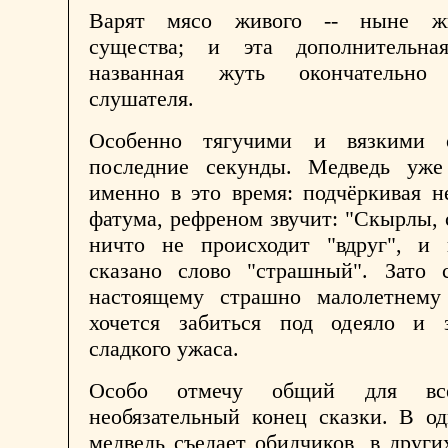
Варят мясо живого -- ныне жи
существа; и эта дополнительна
названная жуть окончательно 
слушателя.
Особенно тягучими и вязкими о
последние секунды. Медведь уж
именно в это время: подчёркивая 
фатума, рефреном звучит: "Скырлы, 
ничто не происходит "вдруг", и
сказано слово "страшный". Зато 
настоящему страшно малолетнему
хочется забиться под одеяло и 
сладкого ужаса.
Особо отмечу общий для все
необязательный конец сказки. В о
медведь съедает обидчиков, в други