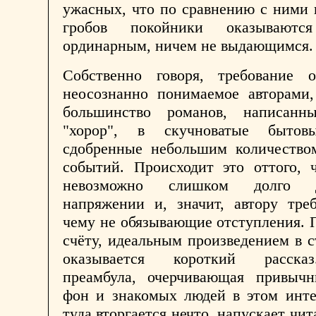
ужасных, что по сравнению с ними
гробов покойники оказываютс
ординарным, ничем не выдающимся.
Собственно говоря, требование о
неосознанно понимаемое авторами,
большинство романов, написанн
"хорор", в скучноватые бытов
сдобренные небольшим количество
событий. Происходит это оттого, 
невозможно слишком долго 
напряжении и, значит, автору тре
чему не обязывающие отступления.
счёту, идеальным произведением в с
оказывается короткий расска
преамбула, очерчивающая привыч
фон и знакомых людей в этом инте
туда вторгается нечто, напускает чи