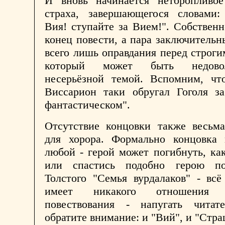
И вновь начинается неторопливое
страха, завершающегося словами:
Вия! ступайте за Вием!". Собственн
конец повести, а пара заключительн
всего лишь оправдания перед строги
который может быть недово
несерьёзной темой. Вспомним, чт
Виссарион таки обругал Гоголя за
фантастическом".
Отсутствие концовки также весьма
для хорора. Формально концовка
любой - герой может погибнуть, ка
или спастись подобно герою по
Толстого "Семья вурдалаков" - вс
имеет никакого отношения
повествования - напугать читате
обратите внимание: и "Вий", и "Стра