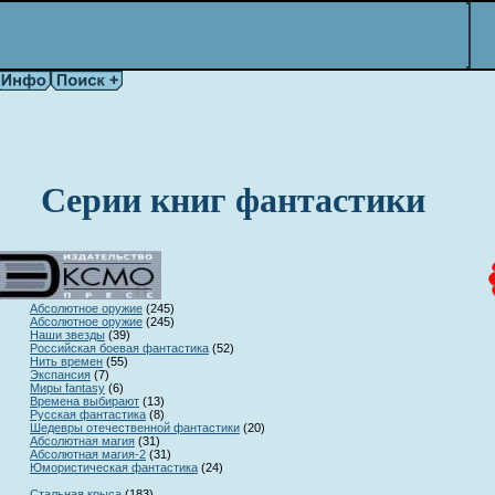
Серии книг фантастики
Абсолютное оружие
(
245)
Абсолютное оружие
(
245)
Наши звезды
(
39)
Российская боевая фантастика
(
52)
Нить времен
(
55)
Экспансия
(
7)
Миры fantasy
(
6)
Времена выбирают
(
13)
Русская фантастика
(
8)
Шедевры отечественной фантастики
(
20)
Абсолютная магия
(
31)
Абсолютная магия-2
(
31)
Юмористическая фантастика
(
24)
Стальная крыса
(
183)