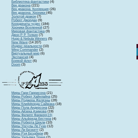
Библиотека фантастики
(
4)
Век дракона
(
221)
Век дракона. Коллекция
(
26)
Век дракона. Хроники
(
45)
Золотой дракон
(
7)
Роберт Джордан
(
9)
Координаты чудес
(
184)
Хроники Вселенной
(
27)
Мировая фантастика
(
9)
Джон Р. Р. Толкин
(
7)
Hugo & Nebula Winners
(
5)
New Wave
(
14 207)
Индекс реальности
(
10)
Wing Commander
(
2)
Виртуальный мир
(
6)
Экспансия
(
4)
Боевой флот
(
6)
Doom
(
3)
Миры Гари Гаррисона
(
21)
Миры Роберт Хайнлайна
(
25)
Миры Роджера Желязны
(
28)
Миры Клиффорда Саймака
(
18)
Миры Пола Андерсона
(
22)
Миры Айзека Азимова
(
19)
Миры Филипп Фармер(
23)
Миры Альфреда Бестера
(
4)
Миры Роберта Шекли
(
10)
Миры Урсулы Ле Гуин
(
12)
Миры Ли Брэкетт
(
2)
Миры Рэя Брэдбери
(
8)
Миры Уильяма Тенна
(
2)