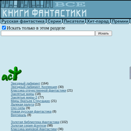
Искать только в этом разделе
Звездный лабиринт
(
164)
Звездный лабиринт. Коллекция
(
30)
Классика отечественной фантастики
(
21)
Заклятые миры
(
18)
Заклятые миры-2
(
77)
Миры братьев Стругацких
(
21)
Далекая радуга
(
13)
Око силы
(
9)
Новая русская фантастика
(
8)
Вертикаль
(
8)
Золотая библиотека фантастики
(
102)
Золотая серия фэнтези
(
98)
Классика мировой фантастики
(
36)