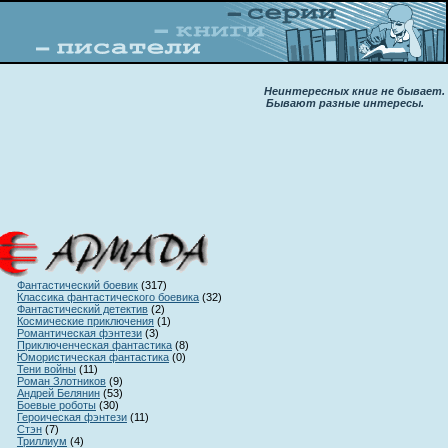
Неинтересных книг не бывает.
Бывают разные интересы.
Фантастический боевик
(
317)
Классика фантастического боевика
(
32)
Фантастический детектив
(
2)
Космические приключения
(
1)
Романтическая фэнтези
(
3)
Приключенческая фантастика
(
8)
Юмористическая фантастика
(
0)
Тени войны
(
11)
Роман Злотников
(
9)
Андрей Белянин
(
53)
Боевые роботы
(
30)
Героическая фэнтези
(
11)
Стэн
(
7)
Триллиум
(
4)