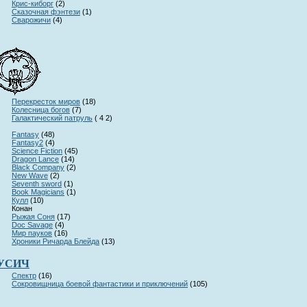
Крис-киборг
(
2)
Сказочная фэнтези
(
1)
Сварожичи
(
4)
Перекресток миров
(
18)
Колесница богов
(
7)
Галактический патруль
(
4 2)
Fantasy
(
48)
Fantasy2
(
4)
Science Fiction
(
45)
Dragon Lance
(
14)
Black Company
(
2)
New Wave
(
2)
Seventh sword
(
1)
Book Magicians
(
1)
Кулл
(
10)
Конан
Рыжая Соня
(
17)
Doc Savage
(
4)
Мир пауков
(
16)
Хроники Ричарда Блейда
(
13)
УСИЧ
Спектр
(
16)
Сокровищница боевой фантастики и приключений
(
105)