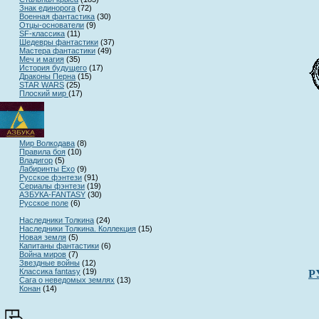
Знак единорога
(
72)
Военная фантастика
(
30)
Отцы-основатели
(
9)
SF-классика
(
11)
Шедевры фантастики
(
37)
Мастера фантастики
(
49)
Меч и магия
(
35)
История будущего
(
17)
Драконы Перна
(
15)
STAR WARS
(
25)
Плоский мир
(
17)
Мир Волкодава
(
8)
Правила боя
(
10)
Владигор
(
5)
Лабиринты Ехо
(
9)
Русское фэнтези
(
91)
Сериалы фэнтези
(
19)
АЗБУКА-FANTASY
(
30)
Русское поле
(
6)
Наследники Толкина
(
24)
Наследники Толкина. Коллекция
(
15)
Новая земля
(
5)
Капитаны фантастики
(
6)
Война миров
(
7)
Звездные войны
(
12)
Классика fantasy
(
19)
Р
Сага о неведомых землях
(
13)
Конан
(
14)