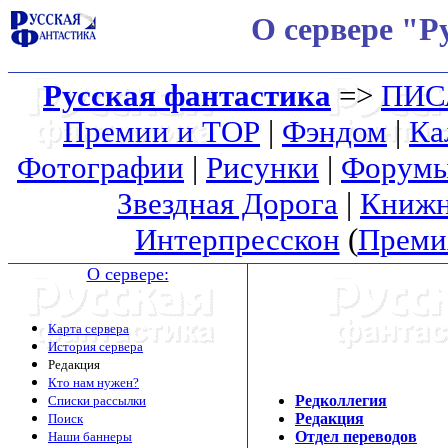
О сервере "Р
Русская фантастика
=>
ПИС
Премии и ТОР
|
Фэндом
|
Ка
Фотографии
|
Рисунки
|
Форум
Звездная Дорога
|
Книжн
Интерпресскон
(
Преми
О сервере:
Карта сервера
История сервера
Редакция
Кто нам нужен?
Редколлегия
Списки рассылки
Редакция
Поиск
Отдел переводов
Наши баннеры