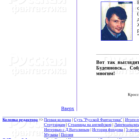
Вот так выгляди
Буденновск... С
многим!
Кросс
Вверх
Колонка редактора
=>
Первая колонка
|
Суть "Русской Фантастики"
|
Итоги п
Стругацким
|
Страницы на английском
|
Лингвоанализ
Интервью с Д.Ватолиным
|
История фэндома
|
5-летие
Музыка
|
Поэзия