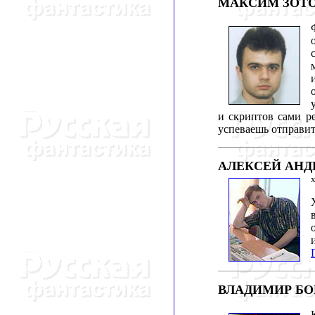
МАКСИМ ЗОТ
и скриптов сами р
успеваешь отправить.
АЛЕКСЕЙ АНД
ВЛАДИМИР БО