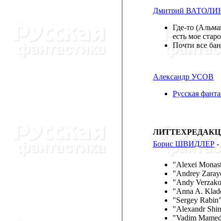
Дмитрий ВАТОЛИ
Где-то (Альман
есть мое стар
Почти все ба
Александр УСОВ
Русская фанта
ЛИТТЕХРЕДАКЦ
Борис ШВИДЛЕР
-
"Alexei Monast
"Andrey Zaray
"Andy Verzak
"Anna A. Klad
"Sergey Rabin
"Alexandr Shi
"Vadim Mamed