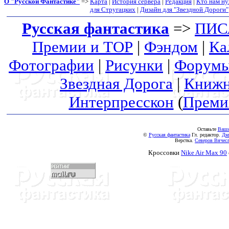
О "Русской Фантастике"
=>
Карта
|
История сервера
|
Редакция
|
Кто нам н
для Стругацких
|
Дизайн для "Звездной Дороги"
Русская фантастика
=>
ПИС
Премии и ТОР
|
Фэндом
|
Ка
Фотографии
|
Рисунки
|
Форум
Звездная Дорога
|
Книжн
Интерпресскон
(
Преми
Оставьте
Ваши
©
Русская фантастика
Гл. редактор.
Дм
Верстка.
Северов Вячесл
Кроссовки
Nike Air Max 90